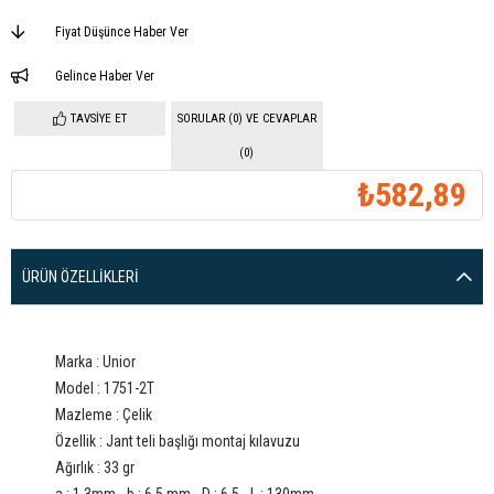
Fiyat Düşünce Haber Ver
Gelince Haber Ver
TAVSIYE ET
SORULAR (0) VE CEVAPLAR
(0)
₺582,89
ÜRÜN ÖZELLIKLERI
Marka : Unior
Model : 1751-2T
Mazleme : Çelik
Özellik : Jant teli başlığı montaj kılavuzu
Ağırlık : 33 gr
a : 1.3mm - b : 6.5 mm - D : 6.5 - L : 130mm