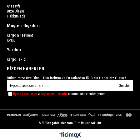
Anasayfa
Bize Ulaşın
Hakkımızda
Müşteri İlişkileri
Kargo & Teslimat
KVKK
Yardım
Kargo Takibi
BİZDEN HABERLER
Bültenimize Üye Olun ! Tüm İndirim ve Fırsatlardan İlk Sizin Haberiniz Olsun !
Gönder
Üyelik koşullarını
ve
kişisel verilerimin
korunmasını kabul ediyorum.
© 2026
dogabisiklet.com
- Tüm Hakları Saklıdır.