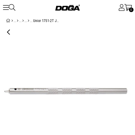
0
Unior 1751-2T Jant Teli Başlığı Montaj Kılavuzu