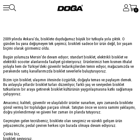
0
2009 yılında Ankara’da, bisiklete duyduğumuz büyük bir tutkuyla yola çıktık. O
günden bu yana değişmeyen tek şeyimiz; bisikleti sadece bir ürün değil, bir yaşam
biçimi olarak görmemiz oldu.
Bugün yolumuza Mersin’de devam ediyor; standart bisiklet, elektrikli bisiklet ve
elektrikli scooter alanlarında faaliyet gösteriyoruz. Ürünlerimizi hem kısmen ithalat
yoluyla hem de Türkiye’deki güvenilir tedarikçilerden temin ediyor, mağazamızda ve
perakende satış kanallarımızda bisiklet severlerle buluşturuyoruz.
Bizim için bisiklet; ulaşımın ötesinde özgürlük, doğayla temas ve paylaşım demek.
Bu anlayışla yıllardır bisiklet turları düzenliyor, farklı yaş ve seviyeden bisiklet
tutkunlarını bir araya getirerek bisiklet kültürünün yaygınlaşmasına katkı sağlamaya
çalışıyoruz.
Amacımız; kaliteli, güvenilir ve ulaşılabilir ürünler sunarken, aynı zamanda bisiklete
gönül vermiş bir topluluğun parçası olmak. Satıştan önce ve sonra samimi yaklaşımı,
doğru yönlendirmeyi ve güveni her zaman ön planda tutuyoruz.
Geçmişten gelen tecrübemiz, bisiklete olan sevgimiz ve sürekli gelişen ürün
yelpazemizle; pedal çeviren herkes için burada olmaya devam ediyoruz.
Çünkü biz,
bisikleti seviyoruz.