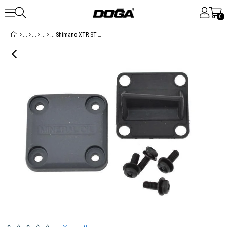
0
Shimano XTR ST-M975 Disk Fren Kolu Kapak Ünitesi