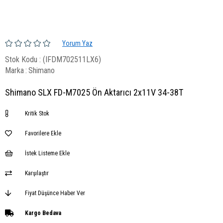
Yorum Yaz
Stok Kodu
(IFDM702511LX6)
Marka
:
Shimano
Shimano SLX FD-M7025 Ön Aktarıcı 2x11V 34-38T
Kritik Stok
Favorilere Ekle
İstek Listeme Ekle
Karşılaştır
Fiyat Düşünce Haber Ver
Kargo Bedava