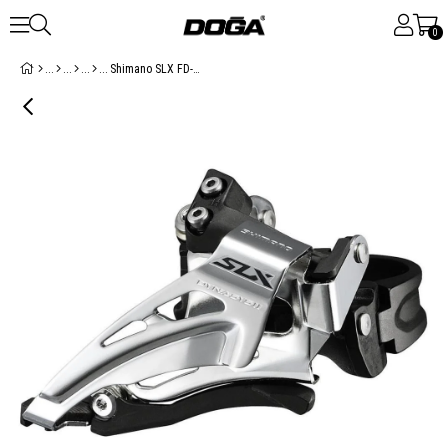
0
Shimano SLX FD-M7025 Ön Aktarıcı 2x11V 34-38T