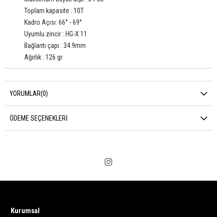
Toplam kapasite : 10T
Kadro Açısı: 66° - 69°
Uyumlu zincir : HG-X 11
Bağlantı çapı : 34.9mm
Ağırlık : 126 gr
YORUMLAR
(0)
ÖDEME SEÇENEKLERI
Kurumsal