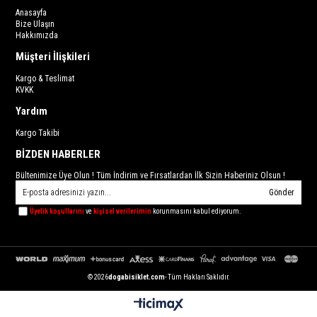
Anasayfa
Bize Ulaşın
Hakkımızda
Müşteri İlişkileri
Kargo & Teslimat
KVKK
Yardım
Kargo Takibi
BİZDEN HABERLER
Bültenimize Üye Olun ! Tüm İndirim ve Fırsatlardan İlk Sizin Haberiniz Olsun !
Gönder
Üyelik koşullarını
ve
kişisel verilerimin
korunmasını kabul ediyorum.
© 2026
dogabisiklet.com
- Tüm Hakları Saklıdır.