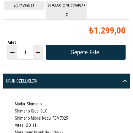
TAVSIYE ET
SORULAR (0) VE CEVAPLAR
(0)
₺1.299,00
Adet
ÜRÜN ÖZELLIKLERI
Marka: Shimano
Shimano Grup: SLX
Shimano Model Kodu: FDM7025
Vites : 2 X 11
Maksimum büyük dişli : 34-38