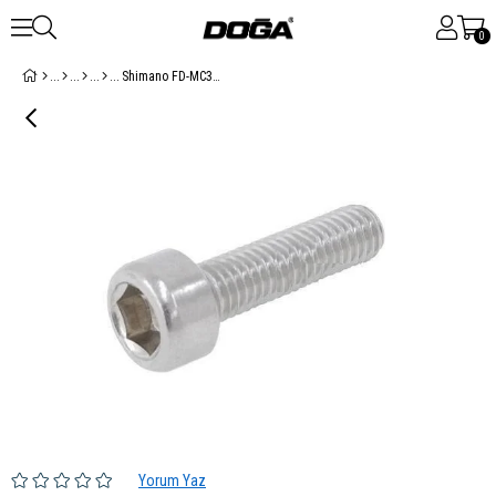
0
Shimano FD-MC33 Ön Aktarıcı Kelepçe Vidası
Yorum Yaz