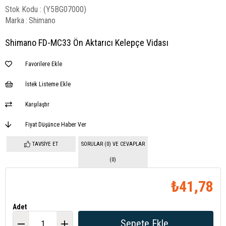
Stok Kodu
(Y5BG07000)
Marka
:
Shimano
Shimano FD-MC33 Ön Aktarıcı Kelepçe Vidası
Favorilere Ekle
İstek Listeme Ekle
Karşılaştır
Fiyat Düşünce Haber Ver
TAVSIYE ET
SORULAR (0) VE CEVAPLAR
(0)
₺41,78
Adet