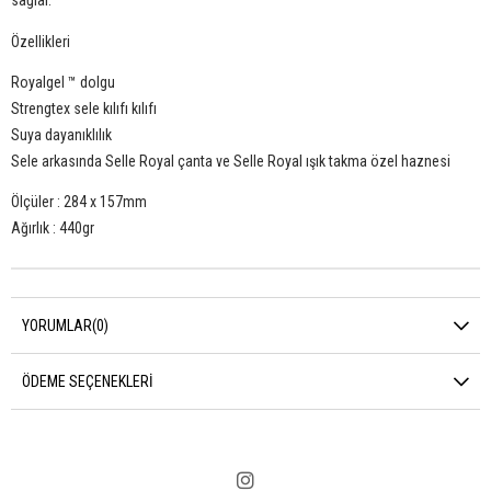
sağlar.
Özellikleri
Royalgel ™ dolgu
Strengtex sele kılıfı kılıfı
Suya dayanıklılık
Sele arkasında Selle Royal çanta ve Selle Royal ışık takma özel haznesi
Ölçüler : 284 x 157mm
Ağırlık : 440gr
YORUMLAR
(0)
ÖDEME SEÇENEKLERI