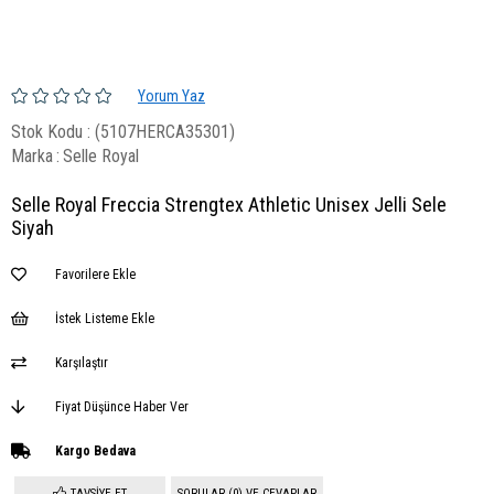
Yorum Yaz
Stok Kodu
(5107HERCA35301)
Marka
:
Selle Royal
Selle Royal Freccia Strengtex Athletic Unisex Jelli Sele
Siyah
Favorilere Ekle
İstek Listeme Ekle
Karşılaştır
Fiyat Düşünce Haber Ver
Kargo Bedava
TAVSIYE ET
SORULAR (0) VE CEVAPLAR