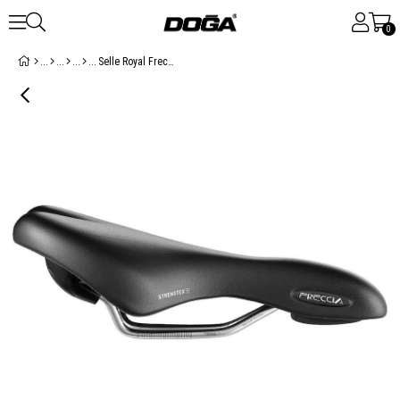
0
Selle Royal Freccia Strengtex Athletic Unisex Jelli Sele Siyah