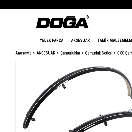
YEDEK PARÇA
AKSESUAR
TAMİR MALZEMELE
Anasayfa
AKSESUAR
Çamurluklar
Çamurluk Setleri
OXC Çamu