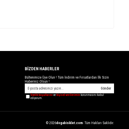
BİZDEN HABERLER
Bültenimize Üye Olun ! Tüm İndirim ve Fırsatlardan İlk Sizin
Haberiniz Olsun !
Gönder
Üyelik koşullarını
ve
kişisel verilerimin
korunmasını kabul
ediyorum.
© 2026
dogabisiklet.com
- Tüm Hakları Saklıdır.