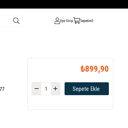
Üye Girişi
Sepetim
0
₺899,90
877