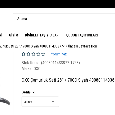
Rİ
GİYİM
BİSİKLET TAŞIYICILARI
ÇOCUK TAŞIYICILARI
rluk Seti 28'' / 700C Siyah 4008011433877
< < Önceki Sayfaya Dön
Yorum Yaz
Stok Kodu
(4008011433877-1758)
Marka
:
OXC
OXC Çamurluk Seti 28'' / 700C Siyah 4008011433
Genişlik