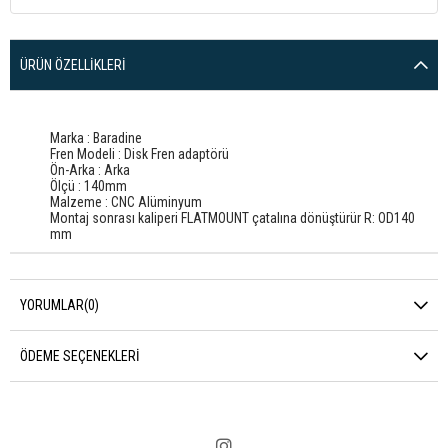
ÜRÜN ÖZELLIKLERI
Marka : Baradine
Fren Modeli : Disk Fren adaptörü
Ön-Arka : Arka
Ölçü : 140mm
Malzeme : CNC Alüminyum
Montaj sonrası kaliperi FLATMOUNT çatalına dönüştürür R: OD140
mm
YORUMLAR
(0)
ÖDEME SEÇENEKLERI