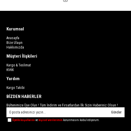
Kurumsal
Anasayfa
Bize Ulaşın
Hakkımızda
Müşteri İlişkileri
Kargo & Teslimat
KVKK
Yardım
Kargo Takibi
BİZDEN HABERLER
Bültenimize Üye Olun ! Tüm İndirim ve Fırsatlardan İlk Sizin Haberiniz Olsun !
Gönder
Üyelik koşullarını
ve
kişisel verilerimin
korunmasını kabul ediyorum.