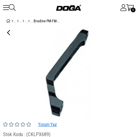
0
Bradine PM-FM-R140 Disk Fren Adaptörü Arka ( 140mm )
Yorum Yaz
Stok Kodu
(CKLPX689)